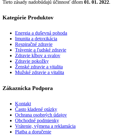
Tieto zásady nadobúdajú účinnosť dňom
01. 01. 2022
.
Kategórie Produktov
Energia a duševná pohoda
Imunita a detoxikácia
Respiračné zdravie
Trávenie a ľudské zdravie
Zdravie kĺbov a svalov
Zdravie pokožky
Ženské zdravie a vitalita
Mužské zdravie a vitalita
Zákaznícka Podpora
Kontakt
Často kladené otázky
Ochrana osobných údajov
Obchodné podmienky
Vrátenie, výmena a reklamácia
Platba a doručenie