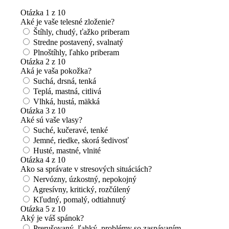
Otázka 1 z 10
Aké je vaše telesné zloženie?
Štíhly, chudý, ťažko priberam
Stredne postavený, svalnatý
Plnoštíhly, ľahko priberam
Otázka 2 z 10
Aká je vaša pokožka?
Suchá, drsná, tenká
Teplá, mastná, citlivá
Vlhká, hustá, mäkká
Otázka 3 z 10
Aké sú vaše vlasy?
Suché, kučeravé, tenké
Jemné, riedke, skorá šedivosť
Husté, mastné, vlnité
Otázka 4 z 10
Ako sa správate v stresových situáciách?
Nervózny, úzkostný, nepokojný
Agresívny, kritický, rozčúlený
Kľudný, pomalý, odtiahnutý
Otázka 5 z 10
Aký je váš spánok?
Prerušovaný, ľahký, problémy so zaspávaním