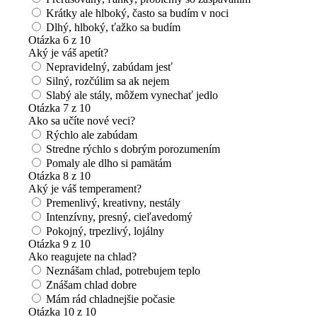
Krátky ale hlboký, často sa budím v noci
Dlhý, hlboký, ťažko sa budím
Otázka 6 z 10
Aký je váš apetít?
Nepravidelný, zabúdam jesť
Silný, rozčúlim sa ak nejem
Slabý ale stály, môžem vynechať jedlo
Otázka 7 z 10
Ako sa učíte nové veci?
Rýchlo ale zabúdam
Stredne rýchlo s dobrým porozumením
Pomaly ale dlho si pamätám
Otázka 8 z 10
Aký je váš temperament?
Premenlivý, kreativny, nestály
Intenzívny, presný, cieľavedomý
Pokojný, trpezlivý, lojálny
Otázka 9 z 10
Ako reagujete na chlad?
Neznášam chlad, potrebujem teplo
Znášam chlad dobre
Mám rád chladnejšie počasie
Otázka 10 z 10