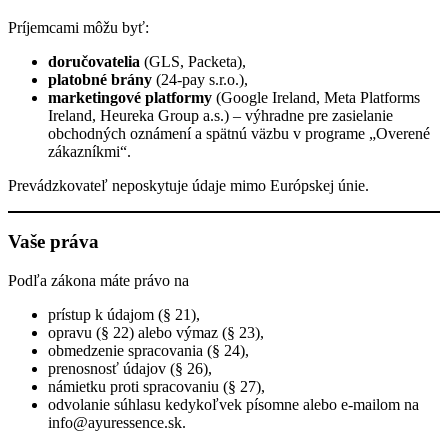
Príjemcami môžu byť:
doručovatelia
(GLS, Packeta),
platobné brány
(24-pay s.r.o.),
marketingové platformy
(Google Ireland, Meta Platforms
Ireland, Heureka Group a.s.) – výhradne pre zasielanie
obchodných oznámení a spätnú väzbu v programe „Overené
zákazníkmi“.
Prevádzkovateľ neposkytuje údaje mimo Európskej únie.
Vaše práva
Podľa zákona máte právo na
prístup k údajom (§ 21),
opravu (§ 22) alebo výmaz (§ 23),
obmedzenie spracovania (§ 24),
prenosnosť údajov (§ 26),
námietku proti spracovaniu (§ 27),
odvolanie súhlasu kedykoľvek písomne alebo e-mailom na
info@ayuressence.sk
.