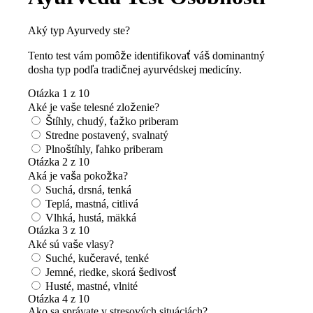
Aký typ Ayurvedy ste?
Tento test vám pomôže identifikovať váš dominantný
dosha typ podľa tradičnej ayurvédskej medicíny.
Otázka 1 z 10
Aké je vaše telesné zloženie?
Štíhly, chudý, ťažko priberam
Stredne postavený, svalnatý
Plnoštíhly, ľahko priberam
Otázka 2 z 10
Aká je vaša pokožka?
Suchá, drsná, tenká
Teplá, mastná, citlivá
Vlhká, hustá, mäkká
Otázka 3 z 10
Aké sú vaše vlasy?
Suché, kučeravé, tenké
Jemné, riedke, skorá šedivosť
Husté, mastné, vlnité
Otázka 4 z 10
Ako sa správate v stresových situáciách?