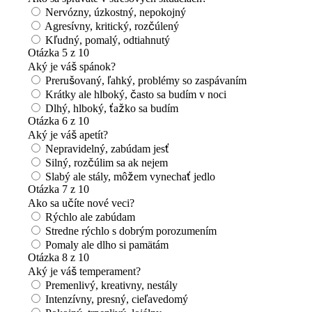
Nervózny, úzkostný, nepokojný
Agresívny, kritický, rozčúlený
Kľudný, pomalý, odtiahnutý
Otázka 5 z 10
Aký je váš spánok?
Prerušovaný, ľahký, problémy so zaspávaním
Krátky ale hlboký, často sa budím v noci
Dlhý, hlboký, ťažko sa budím
Otázka 6 z 10
Aký je váš apetít?
Nepravidelný, zabúdam jesť
Silný, rozčúlim sa ak nejem
Slabý ale stály, môžem vynechať jedlo
Otázka 7 z 10
Ako sa učíte nové veci?
Rýchlo ale zabúdam
Stredne rýchlo s dobrým porozumením
Pomaly ale dlho si pamätám
Otázka 8 z 10
Aký je váš temperament?
Premenlivý, kreativny, nestály
Intenzívny, presný, cieľavedomý