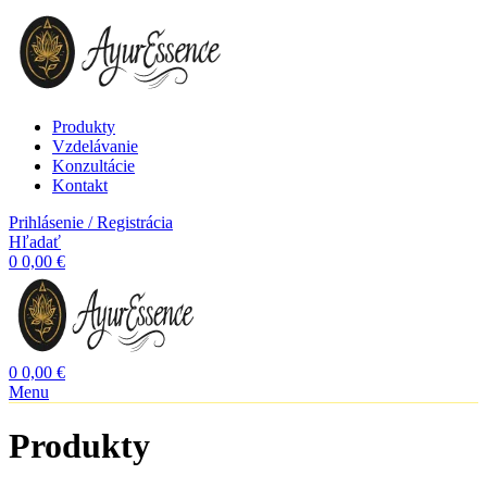
Produkty
Vzdelávanie
Konzultácie
Kontakt
Prihlásenie / Registrácia
Hľadať
0
0,00
€
0
0,00
€
Menu
Produkty