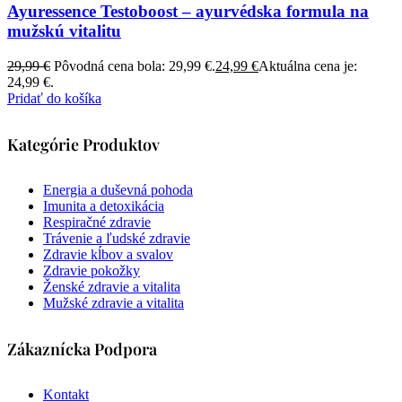
Ayuressence Testoboost – ayurvédska formula na
mužskú vitalitu
29,99
€
Pôvodná cena bola: 29,99 €.
24,99
€
Aktuálna cena je:
24,99 €.
Pridať do košíka
Kategórie Produktov
Energia a duševná pohoda
Imunita a detoxikácia
Respiračné zdravie
Trávenie a ľudské zdravie
Zdravie kĺbov a svalov
Zdravie pokožky
Ženské zdravie a vitalita
Mužské zdravie a vitalita
Zákaznícka Podpora
Kontakt