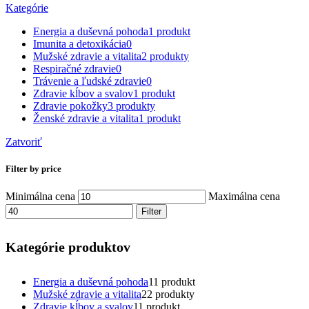
Kategórie
Energia a duševná pohoda
1 produkt
Imunita a detoxikácia
0
Mužské zdravie a vitalita
2 produkty
Respiračné zdravie
0
Trávenie a ľudské zdravie
0
Zdravie kĺbov a svalov
1 produkt
Zdravie pokožky
3 produkty
Ženské zdravie a vitalita
1 produkt
Zatvoriť
Filter by price
Minimálna cena
Maximálna cena
Filter
Kategórie produktov
Energia a duševná pohoda
1
1 produkt
Mužské zdravie a vitalita
2
2 produkty
Zdravie kĺbov a svalov
1
1 produkt