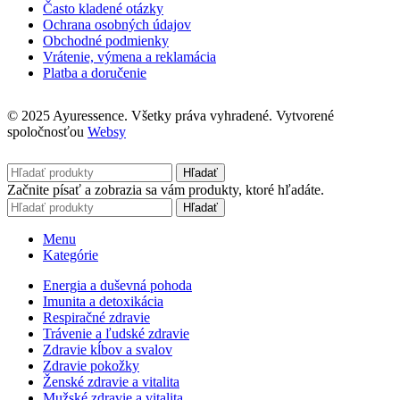
Často kladené otázky
Ochrana osobných údajov
Obchodné podmienky
Vrátenie, výmena a reklamácia
Platba a doručenie
© 2025 Ayuressence. Všetky práva vyhradené. Vytvorené
spoločnosťou
Websy
Hľadať
Začnite písať a zobrazia sa vám produkty, ktoré hľadáte.
Hľadať
Menu
Kategórie
Energia a duševná pohoda
Imunita a detoxikácia
Respiračné zdravie
Trávenie a ľudské zdravie
Zdravie kĺbov a svalov
Zdravie pokožky
Ženské zdravie a vitalita
Mužské zdravie a vitalita