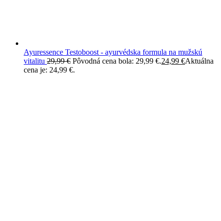
Ayuressence Testoboost - ayurvédska formula na mužskú
vitalitu
29,99
€
Pôvodná cena bola: 29,99 €.
24,99
€
Aktuálna
cena je: 24,99 €.