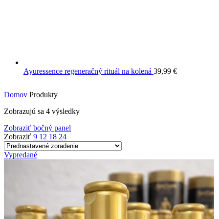
Ayuressence regeneračný rituál na kolená
39,99
€
Domov
Produkty
Zobrazujú sa 4 výsledky
Zobraziť bočný panel
Zobraziť
9
12
18
24
Vypredané