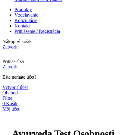
Produkty
Vzdelávanie
Konzultácie
Kontakt
Prihlásenie / Registrácia
Nákupný košík
Zatvoriť
Prihlásiť sa
Zatvoriť
Ešte nemáte účet?
Vytvoriť účet
Obchod
Filtre
0
Košík
Môj účet
Ayurveda Test Osobnosti