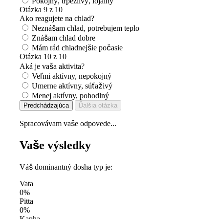
Pokojný, trpezlivý, lojálny
Otázka 9 z 10
Ako reagujete na chlad?
Neznášam chlad, potrebujem teplo
Znášam chlad dobre
Mám rád chladnejšie počasie
Otázka 10 z 10
Aká je vaša aktivita?
Veľmi aktívny, nepokojný
Umerne aktívny, súťaživý
Menej aktívny, pohodlný
Predchádzajúca
Ďalšia otázka
Spracovávam vaše odpovede...
Vaše výsledky
Váš dominantný dosha typ je:
Vata
0%
Pitta
0%
Kapha