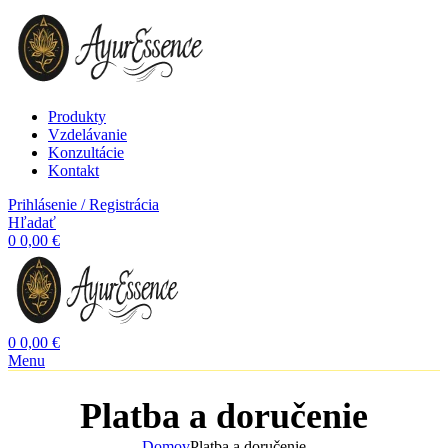
Produkty
Vzdelávanie
Konzultácie
Kontakt
Prihlásenie / Registrácia
Hľadať
0
0,00
€
0
0,00
€
Menu
Platba a doručenie
Domov
Platba a doručenie